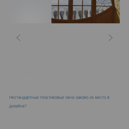
О
р
1
0
Нестандартные пластиковые окна: каково их место в
дизайне?