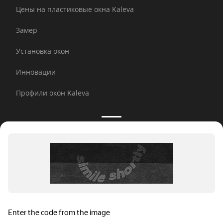
Цены на пластиковые окна Kaleva
Замер
Установка окон
Инновации
Профили окон Kaleva
Принимаем к оплате:
E-mail рассылка