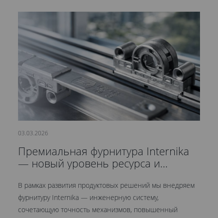
03.03.2026
21
Премиальная фурнитура Internika
С
— новый уровень ресурса и
д
герметичности
В рамках развития продуктовых решений мы внедряем
Мы
фурнитуру Internika — инженерную систему,
эт
сочетающую точность механизмов, повышенный
це