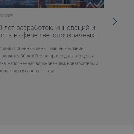
.02.2025
09.10.2024
0 лет разработок, инноваций и
71-й оф
оста в сфере светопрозрачных
открыл
онструкций
годня особенный день – нашей компании
26 сентябр
полняется 30 лет! Это не просто дата, это целая
нового офис
оха, наполненная вдохновением, новаторством и
шоурум сре
ремлением к совершенству.