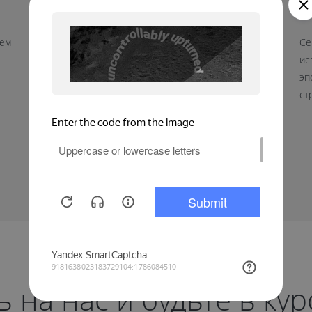
наши дорогие мужчины!
р
к
яем
Мы поздравляем вас с праздником доблести и отваги.
Се
В этот день желаем вам оставаться такими же
ис
сильными и целеустремленными, готовыми к любым
эп
вызовам. Крепкого здоровья, благополучия, мирного
ст
неба и уверенности в завтрашнем дне.
на нас и будьте в ку