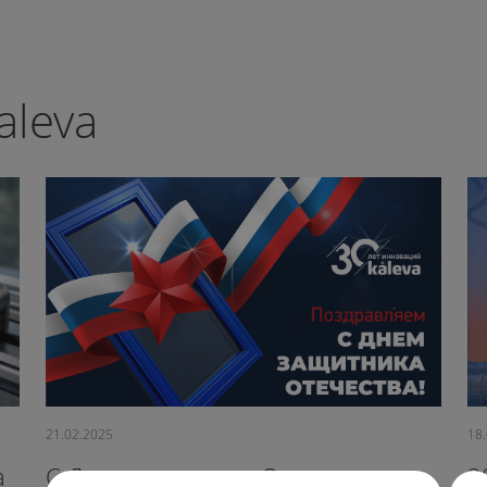
aleva
21.02.2025
18
a
С Днем защитника Отечества,
3