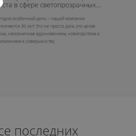
оста в сфере светопрозрачных
открыл
онструкций
годня особенный день – нашей компании
26 сентябр
полняется 30 лет! Это не просто дата, это целая
нового офис
оха, наполненная вдохновением, новаторством и
шоурум сре
ремлением к совершенству.
рсе последних