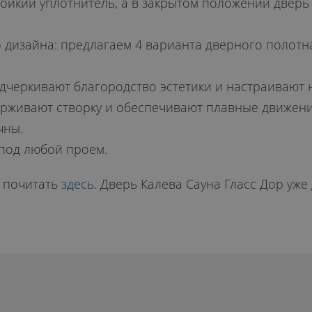
тойкий уплотнитель, а в закрытом положении двер
 дизайна: предлагаем 4 варианта дверного полотна
дчеркивают благородство эстетики и настраивают н
ерживают створку и обеспечивают плавные движени
чны.
 под любой проем.
 почитать
здесь
. Дверь Калева Сауна Гласс Дор уже 