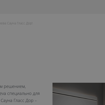
ева Сауна Гласс Дор!
м решением,
eva специально для
 Сауна Гласс Дор –