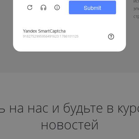
В этот день желаем вам оставаться такими же
ис
сильными и целеустремленными, готовыми к любым
эп
вызовам. Крепкого здоровья, благополучия, мирного
ст
неба и уверенности в завтрашнем дне.
на нас и будьте в ку
новостей