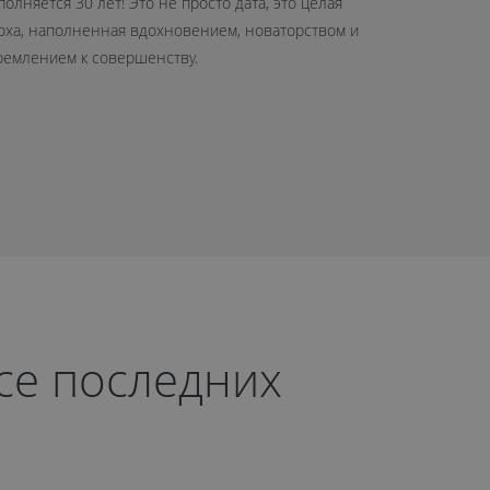
полняется 30 лет! Это не просто дата, это целая
нового офис
оха, наполненная вдохновением, новаторством и
шоурум сре
ремлением к совершенству.
рсе последних