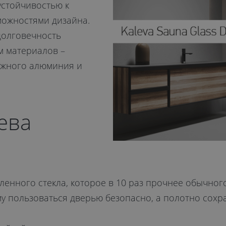
устойчивостью к
можностями дизайна.
долговечность
м материалов –
дежного алюминия и
ева
енного стекла, которое в 10 раз прочнее обычног
му пользоваться дверью безопасно, а полотно сох