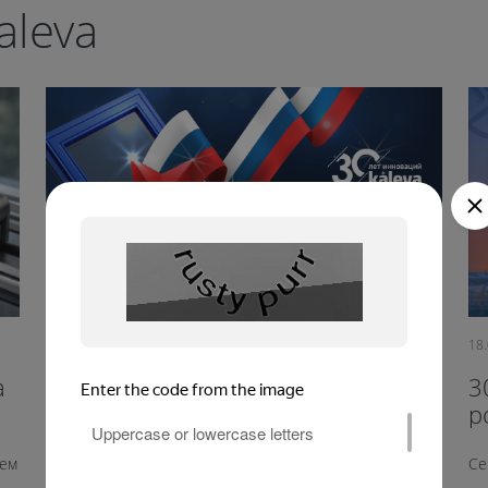
aleva
21.02.2025
18
a
С Днем защитника Отечества,
3
наши дорогие мужчины!
р
к
яем
Мы поздравляем вас с праздником доблести и отваги.
Се