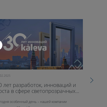
.02.2025
09.10.2024
0 лет разработок, инноваций и
71-й оф
оста в сфере светопрозрачных
открыл
онструкций
годня особенный день – нашей компании
26 сентябр