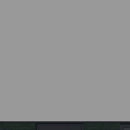
производство окон полного
нестандартные заказы.
цикла.
Все этапы от разработки до
установки окна
осуществляются компанией
Kaleva.