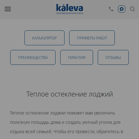
Теплое остекление лоджий в Бишкеке
КАЛЬКУЛЯТОР
ПРИМЕРЫ РАБОТ
от 35 170 руб.
ПРЕИМУЩЕСТВА
ГАРАНТИЯ
ОТЗЫВЫ
ОТПРАВИТЬ
Теплое остекление лоджий
Даю
согласие на обработку персональных данных
. С
Теплое остекление лоджии поможет вам увеличить
политикой обработки персональных данных
ознакомлен.
полезную площадь дома и создать уютный уголок для
отдыха всей семьей. Чтобы его провести, обратитесь в