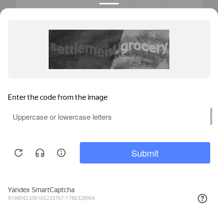
прораба, он контролировал установку. Вроде ничего
плохого не было. Спасибо!
Татьяна Г.
Договор № 11-123-298
31.01.2022
Качество:
5
Мы используем файлы cookie, метрические программы и системы
Теплопроводность:
5
аналитики. Продолжая работу с сайтом, вы соглашаетесь с
Политикой обработки персональных данных
и Правилами
Монтаж:
5
пользования сайтом.
ПРИНЯТЬ
Сообщение:
В Kaleva заказали окна, решили заодно к дверям