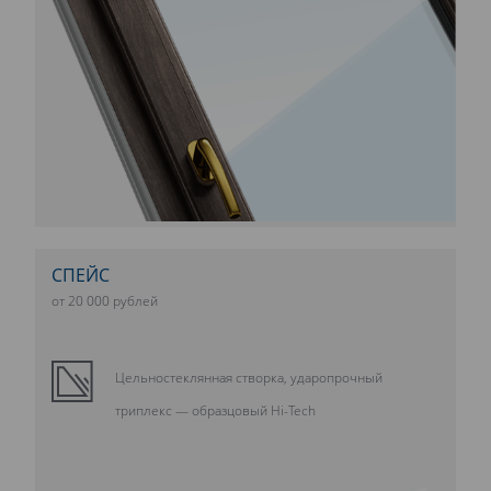
СПЕЙС
от 20 000 рублей
Цельностеклянная створка, ударопрочный
триплекс — образцовый Hi-Tech